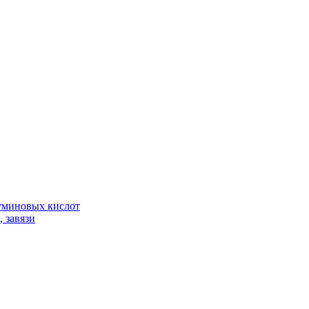
гуминовых кислот
 завязи