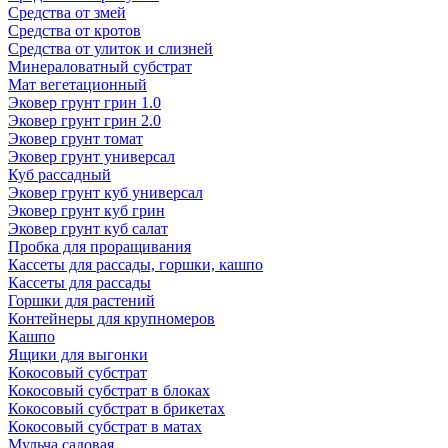
Средства от змей
Средства от кротов
Средства от улиток и слизней
Минераловатный субстрат
Мат вегетационный
Эковер грунт грин 1.0
Эковер грунт грин 2.0
Эковер грунт томат
Эковер грунт универсал
Куб рассадный
Эковер грунт куб универсал
Эковер грунт куб грин
Эковер грунт куб салат
Пробка для проращивания
Кассеты для рассады, горшки, кашпо
Кассеты для рассады
Горшки для растений
Контейнеры для крупномеров
Кашпо
Ящики для выгонки
Кокосовый субстрат
Кокосовый субстрат в блоках
Кокосовый субстрат в брикетах
Кокосовый субстрат в матах
Мульча садовая