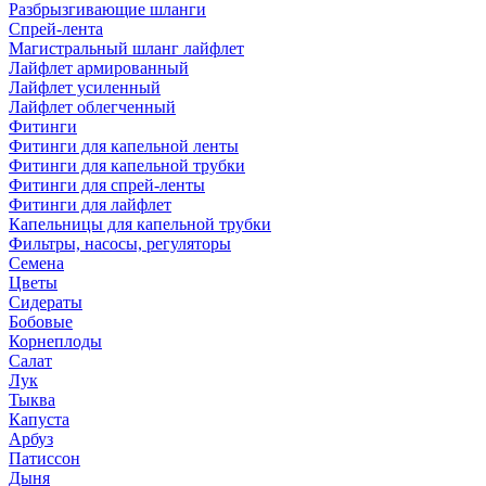
Разбрызгивающие шланги
Спрей-лента
Магистральный шланг лайфлет
Лайфлет армированный
Лайфлет усиленный
Лайфлет облегченный
Фитинги
Фитинги для капельной ленты
Фитинги для капельной трубки
Фитинги для спрей-ленты
Фитинги для лайфлет
Капельницы для капельной трубки
Фильтры, насосы, регуляторы
Семена
Цветы
Сидераты
Бобовые
Корнеплоды
Салат
Лук
Тыква
Капуста
Арбуз
Патиссон
Дыня