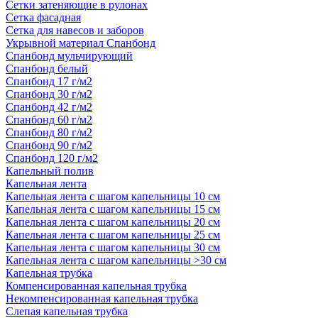
Сетки затеняющие в рулонах
Сетка фасадная
Сетка для навесов и заборов
Укрывной материал Спанбонд
Спанбонд мульчирующий
Спанбонд белый
Спанбонд 17 г/м2
Спанбонд 30 г/м2
Спанбонд 42 г/м2
Спанбонд 60 г/м2
Спанбонд 80 г/м2
Спанбонд 90 г/м2
Спанбонд 120 г/м2
Капельный полив
Капельная лента
Капельная лента с шагом капельницы 10 см
Капельная лента с шагом капельницы 15 см
Капельная лента с шагом капельницы 20 см
Капельная лента с шагом капельницы 25 см
Капельная лента с шагом капельницы 30 см
Капельная лента с шагом капельницы >30 см
Капельная трубка
Компенсированная капельная трубка
Некомпенсированная капельная трубка
Слепая капельная трубка