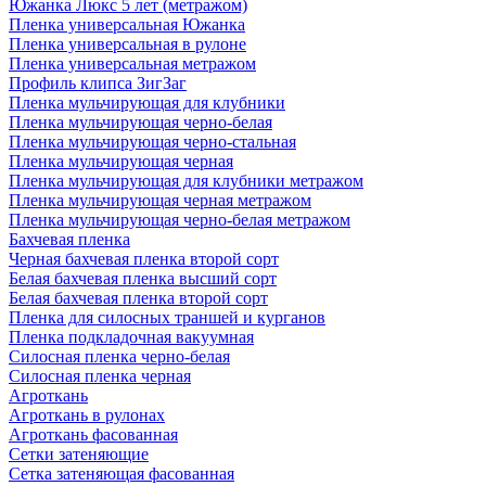
Южанка Люкс 5 лет (метражом)
Пленка универсальная Южанка
Пленка универсальная в рулоне
Пленка универсальная метражом
Профиль клипса ЗигЗаг
Пленка мульчирующая для клубники
Пленка мульчирующая черно-белая
Пленка мульчирующая черно-стальная
Пленка мульчирующая черная
Пленка мульчирующая для клубники метражом
Пленка мульчирующая черная метражом
Пленка мульчирующая черно-белая метражом
Бахчевая пленка
Черная бахчевая пленка второй сорт
Белая бахчевая пленка высший сорт
Белая бахчевая пленка второй сорт
Пленка для силосных траншей и курганов
Пленка подкладочная вакуумная
Силосная пленка черно-белая
Силосная пленка черная
Агроткань
Агроткань в рулонах
Агроткань фасованная
Сетки затеняющие
Сетка затеняющая фасованная