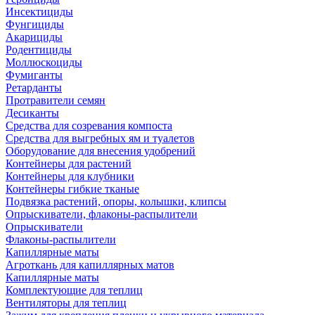
Инсектициды
Фунгициды
Акарициды
Родентициды
Моллюскоциды
Фумиганты
Ретарданты
Протравители семян
Десиканты
Средства для созревания компоста
Средства для выгребных ям и туалетов
Оборудование для внесения удобрений
Контейнеры для растений
Контейнеры для клубники
Контейнеры гибкие тканые
Подвязка растений, опоры, колышки, клипсы
Опрыскиватели, флаконы-распылители
Опрыскиватели
Флаконы-распылители
Капиллярные маты
Агроткань для капиллярных матов
Капиллярные маты
Комплектующие для теплиц
Вентиляторы для теплиц