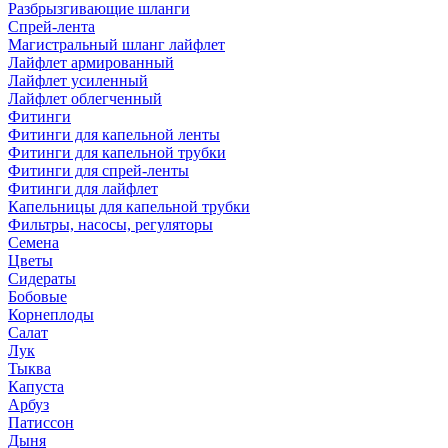
Разбрызгивающие шланги
Спрей-лента
Магистральный шланг лайфлет
Лайфлет армированный
Лайфлет усиленный
Лайфлет облегченный
Фитинги
Фитинги для капельной ленты
Фитинги для капельной трубки
Фитинги для спрей-ленты
Фитинги для лайфлет
Капельницы для капельной трубки
Фильтры, насосы, регуляторы
Семена
Цветы
Сидераты
Бобовые
Корнеплоды
Салат
Лук
Тыква
Капуста
Арбуз
Патиссон
Дыня