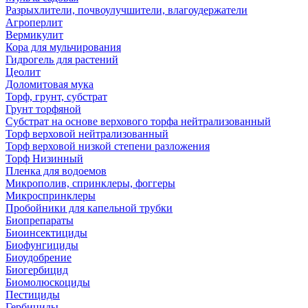
Разрыхлители, почвоулучшители, влагоудержатели
Агроперлит
Вермикулит
Кора для мульчирования
Гидрогель для растений
Цеолит
Доломитовая мука
Торф, грунт, субстрат
Грунт торфяной
Субстрат на основе верхового торфа нейтрализованный
Торф верховой нейтрализованный
Торф верховой низкой степени разложения
Торф Низинный
Пленка для водоемов
Микрополив, спринклеры, фоггеры
Микроспринклеры
Пробойники для капельной трубки
Биопрепараты
Биоинсектициды
Биофунгициды
Биоудобрение
Биогербицид
Биомолюскоциды
Пестициды
Гербициды