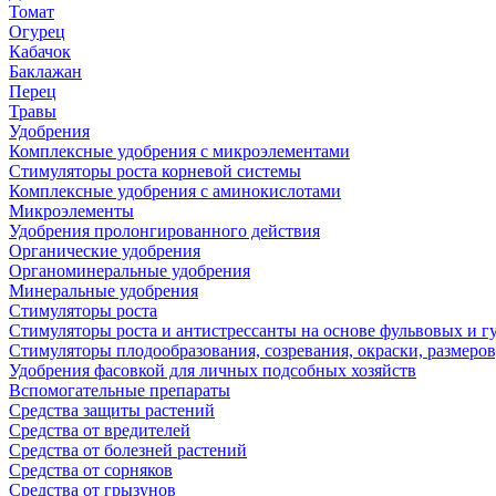
Томат
Огурец
Кабачок
Баклажан
Перец
Травы
Удобрения
Комплексные удобрения с микроэлементами
Стимуляторы роста корневой системы
Комплексные удобрения с аминокислотами
Микроэлементы
Удобрения пролонгированного действия
Органические удобрения
Органоминеральные удобрения
Минеральные удобрения
Стимуляторы роста
Стимуляторы роста и антистрессанты на основе фульвовых и 
Стимуляторы плодообразования, созревания, окраски, размеров,
Удобрения фасовкой для личных подсобных хозяйств
Вспомогательные препараты
Средства защиты растений
Средства от вредителей
Средства от болезней растений
Средства от сорняков
Средства от грызунов