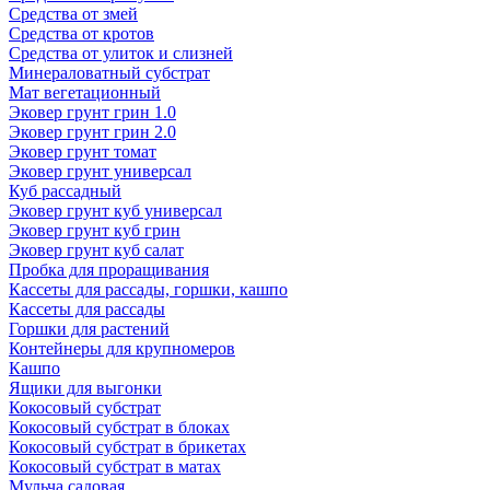
Средства от змей
Средства от кротов
Средства от улиток и слизней
Минераловатный субстрат
Мат вегетационный
Эковер грунт грин 1.0
Эковер грунт грин 2.0
Эковер грунт томат
Эковер грунт универсал
Куб рассадный
Эковер грунт куб универсал
Эковер грунт куб грин
Эковер грунт куб салат
Пробка для проращивания
Кассеты для рассады, горшки, кашпо
Кассеты для рассады
Горшки для растений
Контейнеры для крупномеров
Кашпо
Ящики для выгонки
Кокосовый субстрат
Кокосовый субстрат в блоках
Кокосовый субстрат в брикетах
Кокосовый субстрат в матах
Мульча садовая