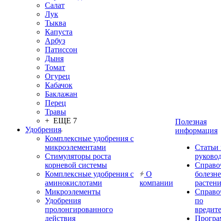
Салат
Лук
Тыква
Капуста
Арбуз
Патиссон
Дыня
Томат
Огурец
Кабачок
Баклажан
Перец
Травы
+ ЕЩЕ 7
Полезная
Удобрения
информация
Комплексные удобрения с
микроэлементами
Статьи
Стимуляторы роста
руково
корневой системы
Справо
Комплексные удобрения с
О
болезн
аминокислотами
компании
растен
Микроэлементы
Справо
Удобрения
по
пролонгированного
вредит
действия
Прогр