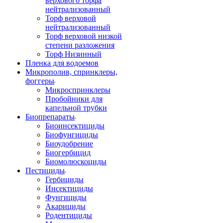
верхового торфа
нейтрализованный
Торф верховой
нейтрализованный
Торф верховой низкой
степени разложения
Торф Низинный
Пленка для водоемов
Микрополив, спринклеры,
фоггеры
Микроспринклеры
Пробойники для
капельной трубки
Биопрепараты
Биоинсектициды
Биофунгициды
Биоудобрение
Биогербицид
Биомолюскоциды
Пестициды
Гербициды
Инсектициды
Фунгициды
Акарициды
Родентициды