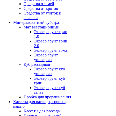
Средства от змей
Средства от кротов
Средства от улиток и
слизней
Минераловатный субстрат
Мат вегетационный
Эковер грунт грин
1.0
Эковер грунт грин
2.0
Эковер грунт томат
Эковер грунт
универсал
Куб рассадный
Эковер грунт куб
универсал
Эковер грунт куб
грин
Эковер грунт куб
салат
Пробка для проращивания
Кассеты для рассады, горшки,
кашпо
Кассеты для рассады
Горшки для растений