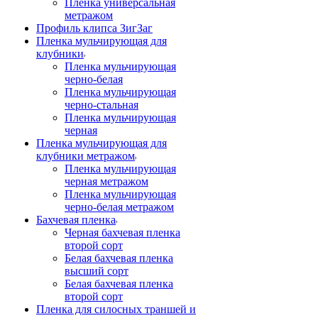
Пленка универсальная
метражом
Профиль клипса ЗигЗаг
Пленка мульчирующая для
клубники
Пленка мульчирующая
черно-белая
Пленка мульчирующая
черно-стальная
Пленка мульчирующая
черная
Пленка мульчирующая для
клубники метражом
Пленка мульчирующая
черная метражом
Пленка мульчирующая
черно-белая метражом
Бахчевая пленка
Черная бахчевая пленка
второй сорт
Белая бахчевая пленка
высший сорт
Белая бахчевая пленка
второй сорт
Пленка для силосных траншей и