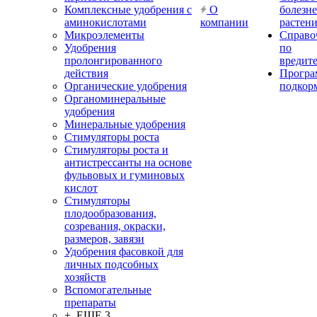
Комплексные удобрения с
О
болезн
аминокислотами
компании
растен
Микроэлементы
Справо
Удобрения
по
пролонгированного
вредит
действия
Прогр
Органические удобрения
подкор
Органоминеральные
удобрения
Минеральные удобрения
Стимуляторы роста
Стимуляторы роста и
антистрессанты на основе
фульвовых и гуминовых
кислот
Стимуляторы
плодообразования,
созревания, окраски,
размеров, завязи
Удобрения фасовкой для
личных подсобных
хозяйств
Вспомогательные
препараты
+ ЕЩЕ 3