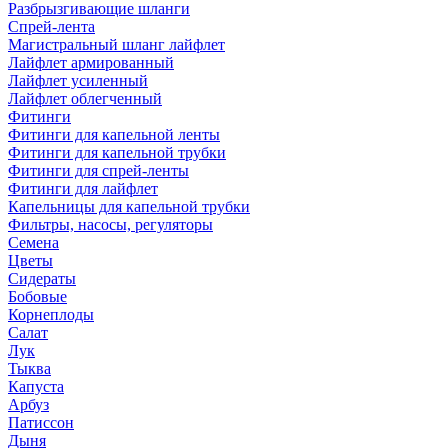
Разбрызгивающие шланги
Спрей-лента
Магистральный шланг лайфлет
Лайфлет армированный
Лайфлет усиленный
Лайфлет облегченный
Фитинги
Фитинги для капельной ленты
Фитинги для капельной трубки
Фитинги для спрей-ленты
Фитинги для лайфлет
Капельницы для капельной трубки
Фильтры, насосы, регуляторы
Семена
Цветы
Сидераты
Бобовые
Корнеплоды
Салат
Лук
Тыква
Капуста
Арбуз
Патиссон
Дыня