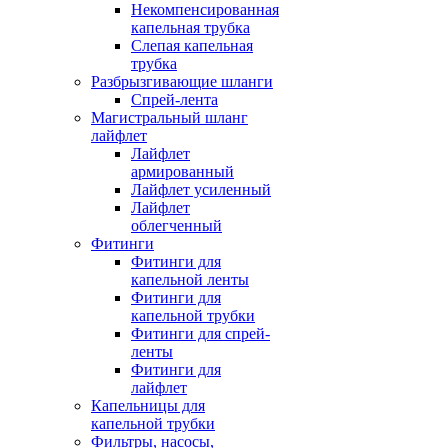
Некомпенсированная
капельная трубка
Слепая капельная
трубка
Разбрызгивающие шланги
Спрей-лента
Магистральный шланг
лайфлет
Лайфлет
армированный
Лайфлет усиленный
Лайфлет
облегченный
Фитинги
Фитинги для
капельной ленты
Фитинги для
капельной трубки
Фитинги для спрей-
ленты
Фитинги для
лайфлет
Капельницы для
капельной трубки
Фильтры, насосы,