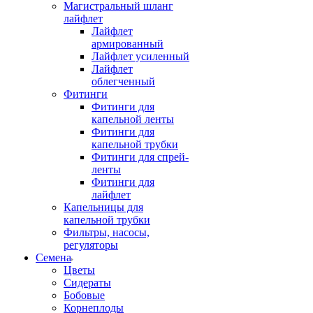
Магистральный шланг
лайфлет
Лайфлет
армированный
Лайфлет усиленный
Лайфлет
облегченный
Фитинги
Фитинги для
капельной ленты
Фитинги для
капельной трубки
Фитинги для спрей-
ленты
Фитинги для
лайфлет
Капельницы для
капельной трубки
Фильтры, насосы,
регуляторы
Семена
Цветы
Сидераты
Бобовые
Корнеплоды