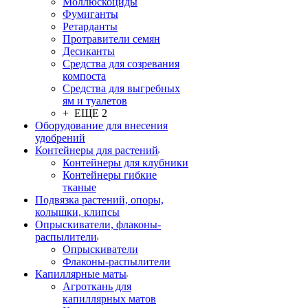
Моллюскоциды
Фумиганты
Ретарданты
Протравители семян
Десиканты
Средства для созревания
компоста
Средства для выгребных
ям и туалетов
+ ЕЩЕ 2
Оборудование для внесения
удобрений
Контейнеры для растений
Контейнеры для клубники
Контейнеры гибкие
тканые
Подвязка растений, опоры,
колышки, клипсы
Опрыскиватели, флаконы-
распылители
Опрыскиватели
Флаконы-распылители
Капиллярные маты
Агроткань для
капиллярных матов