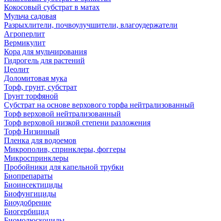
Кокосовый субстрат в матах
Мульча садовая
Разрыхлители, почвоулучшители, влагоудержатели
Агроперлит
Вермикулит
Кора для мульчирования
Гидрогель для растений
Цеолит
Доломитовая мука
Торф, грунт, субстрат
Грунт торфяной
Субстрат на основе верхового торфа нейтрализованный
Торф верховой нейтрализованный
Торф верховой низкой степени разложения
Торф Низинный
Пленка для водоемов
Микрополив, спринклеры, фоггеры
Микроспринклеры
Пробойники для капельной трубки
Биопрепараты
Биоинсектициды
Биофунгициды
Биоудобрение
Биогербицид
Биомолюскоциды