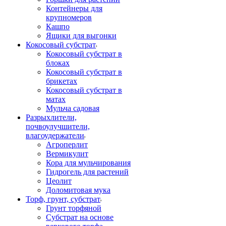
Контейнеры для
крупномеров
Кашпо
Ящики для выгонки
Кокосовый субстрат
Кокосовый субстрат в
блоках
Кокосовый субстрат в
брикетах
Кокосовый субстрат в
матах
Мульча садовая
Разрыхлители,
почвоулучшители,
влагоудержатели
Агроперлит
Вермикулит
Кора для мульчирования
Гидрогель для растений
Цеолит
Доломитовая мука
Торф, грунт, субстрат
Грунт торфяной
Субстрат на основе