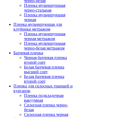
черно-белая
Пленка мульчирующая
черно-стальная
Пленка мульчирующая
черная
Пленка мульчирующая для
клубники метражом
Пленка мульчирующая
черная метражом
Пленка мульчирующая
черно-белая метражом
Бахчевая пленка
Черная бахчевая пленка
второй сорт
Белая бахчевая пленка
высший сорт
Белая бахчевая пленка
второй сорт
Пленка для силосных траншей и
курганов
Пленка подкладочная
вакуумная
Силосная пленка черно-
белая
Силосная пленка черная