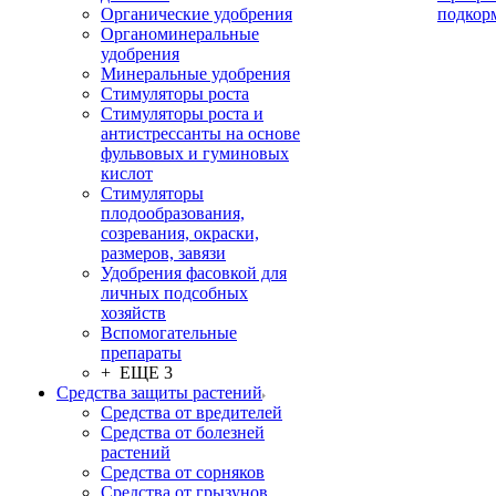
Органические удобрения
подкор
Органоминеральные
удобрения
Минеральные удобрения
Стимуляторы роста
Стимуляторы роста и
антистрессанты на основе
фульвовых и гуминовых
кислот
Стимуляторы
плодообразования,
созревания, окраски,
размеров, завязи
Удобрения фасовкой для
личных подсобных
хозяйств
Вспомогательные
препараты
+ ЕЩЕ 3
Средства защиты растений
Средства от вредителей
Средства от болезней
растений
Средства от сорняков
Средства от грызунов