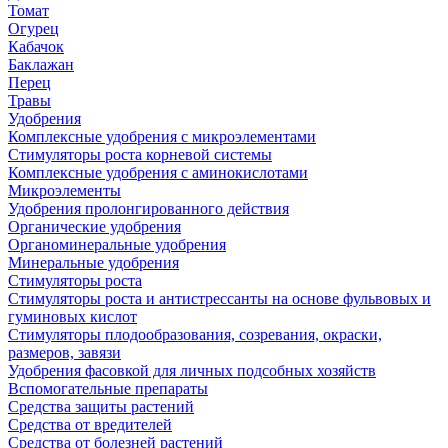
Томат
Огурец
Кабачок
Баклажан
Перец
Травы
Удобрения
Комплексные удобрения с микроэлементами
Стимуляторы роста корневой системы
Комплексные удобрения с аминокислотами
Микроэлементы
Удобрения пролонгированного действия
Органические удобрения
Органоминеральные удобрения
Минеральные удобрения
Стимуляторы роста
Стимуляторы роста и антистрессанты на основе фульвовых и
гуминовых кислот
Стимуляторы плодообразования, созревания, окраски,
размеров, завязи
Удобрения фасовкой для личных подсобных хозяйств
Вспомогательные препараты
Средства защиты растений
Средства от вредителей
Средства от болезней растений