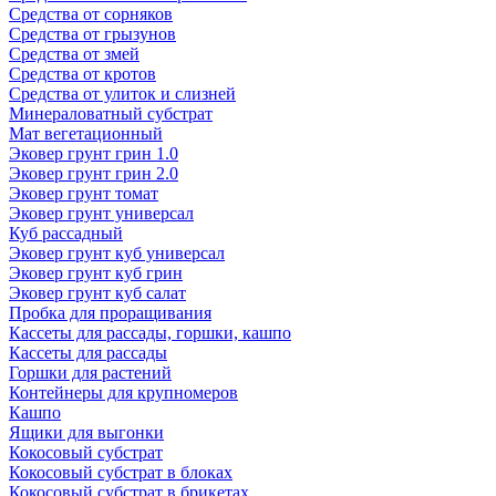
Средства от сорняков
Средства от грызунов
Средства от змей
Средства от кротов
Средства от улиток и слизней
Минераловатный субстрат
Мат вегетационный
Эковер грунт грин 1.0
Эковер грунт грин 2.0
Эковер грунт томат
Эковер грунт универсал
Куб рассадный
Эковер грунт куб универсал
Эковер грунт куб грин
Эковер грунт куб салат
Пробка для проращивания
Кассеты для рассады, горшки, кашпо
Кассеты для рассады
Горшки для растений
Контейнеры для крупномеров
Кашпо
Ящики для выгонки
Кокосовый субстрат
Кокосовый субстрат в блоках
Кокосовый субстрат в брикетах