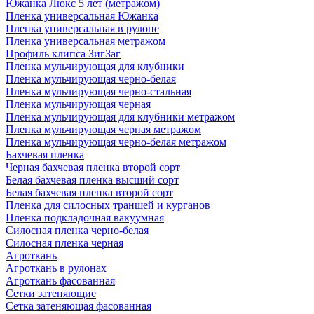
Южанка Люкс 5 лет (метражом)
Пленка универсальная Южанка
Пленка универсальная в рулоне
Пленка универсальная метражом
Профиль клипса ЗигЗаг
Пленка мульчирующая для клубники
Пленка мульчирующая черно-белая
Пленка мульчирующая черно-стальная
Пленка мульчирующая черная
Пленка мульчирующая для клубники метражом
Пленка мульчирующая черная метражом
Пленка мульчирующая черно-белая метражом
Бахчевая пленка
Черная бахчевая пленка второй сорт
Белая бахчевая пленка высший сорт
Белая бахчевая пленка второй сорт
Пленка для силосных траншей и курганов
Пленка подкладочная вакуумная
Силосная пленка черно-белая
Силосная пленка черная
Агроткань
Агроткань в рулонах
Агроткань фасованная
Сетки затеняющие
Сетка затеняющая фасованная