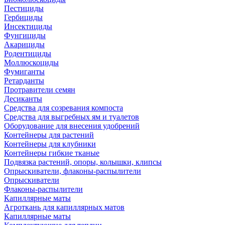
Пестициды
Гербициды
Инсектициды
Фунгициды
Акарициды
Родентициды
Моллюскоциды
Фумиганты
Ретарданты
Протравители семян
Десиканты
Средства для созревания компоста
Средства для выгребных ям и туалетов
Оборудование для внесения удобрений
Контейнеры для растений
Контейнеры для клубники
Контейнеры гибкие тканые
Подвязка растений, опоры, колышки, клипсы
Опрыскиватели, флаконы-распылители
Опрыскиватели
Флаконы-распылители
Капиллярные маты
Агроткань для капиллярных матов
Капиллярные маты