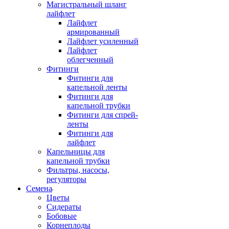
Магистральный шланг
лайфлет
Лайфлет
армированный
Лайфлет усиленный
Лайфлет
облегченный
Фитинги
Фитинги для
капельной ленты
Фитинги для
капельной трубки
Фитинги для спрей-
ленты
Фитинги для
лайфлет
Капельницы для
капельной трубки
Фильтры, насосы,
регуляторы
Семена
Цветы
Сидераты
Бобовые
Корнеплоды