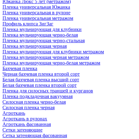
Южанка Люкс 5 лет (метражом)
Пленка универсальная Южанка
Пленка универсальная в рулоне
Пленка универсальная метражом
Профиль клипса ЗигЗаг
Пленка мульчирующая для клубники
Пленка мульчирующая черно-белая
Пленка мульчирующая черно-стальная
Пленка мульчирующая черная
Пленка мульчирующая для клубники метражом
Пленка мульчирующая черная метражом
Пленка мульчирующая черно-белая метражом
Бахчевая пленка
Черная бахчевая пленка второй сорт
Белая бахчевая пленка высший сорт
Белая бахчевая пленка второй сорт
Пленка для силосных траншей и курганов
Пленка подкладочная вакуумная
Силосная пленка черно-белая
Силосная пленка черная
Агроткань
Агроткань в рулонах
Агроткань фасованная
Сетки затеняющие
Сетка затеняющая фасованная