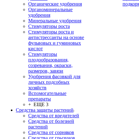
Органические удобрения
подкор
Органоминеральные
удобрения
Минеральные удобрения
Стимуляторы роста
Стимуляторы роста и
антистрессанты на основе
фульвовых и гуминовых
кислот
Стимуляторы
плодообразования,
созревания, окраски,
размеров, завязи
Удобрения фасовкой для
личных подсобных
хозяйств
Вспомогательные
препараты
+ ЕЩЕ 3
Средства защиты растений
Средства от вредителей
Средства от болезней
растений
Средства от сорняков
Средства от грызунов