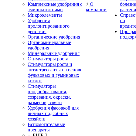
Комплексные удобрения с
О
болезн
аминокислотами
компании
растен
Микроэлементы
Справо
Удобрения
по
пролонгированного
вредит
действия
Прогр
Органические удобрения
подкор
Органоминеральные
удобрения
Минеральные удобрения
Стимуляторы роста
Стимуляторы роста и
антистрессанты на основе
фульвовых и гуминовых
кислот
Стимуляторы
плодообразования,
созревания, окраски,
размеров, завязи
Удобрения фасовкой для
личных подсобных
хозяйств
Вспомогательные
препараты
+ ЕЩЕ 3