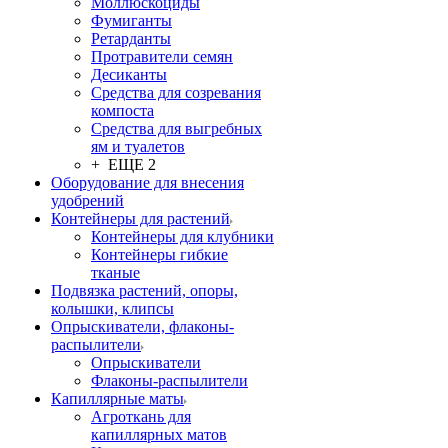
Моллюскоциды
Фумиганты
Ретарданты
Протравители семян
Десиканты
Средства для созревания
компоста
Средства для выгребных
ям и туалетов
+ ЕЩЕ 2
Оборудование для внесения
удобрений
Контейнеры для растений
Контейнеры для клубники
Контейнеры гибкие
тканые
Подвязка растений, опоры,
колышки, клипсы
Опрыскиватели, флаконы-
распылители
Опрыскиватели
Флаконы-распылители
Капиллярные маты
Агроткань для
капиллярных матов