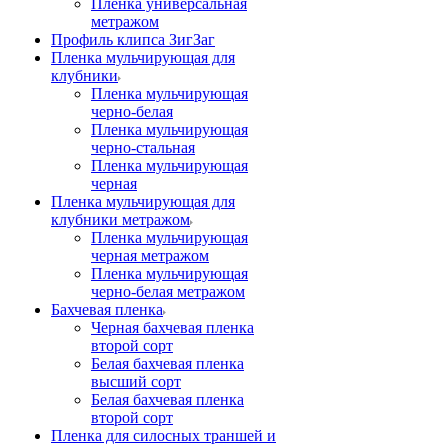
Пленка универсальная
метражом
Профиль клипса ЗигЗаг
Пленка мульчирующая для
клубники
Пленка мульчирующая
черно-белая
Пленка мульчирующая
черно-стальная
Пленка мульчирующая
черная
Пленка мульчирующая для
клубники метражом
Пленка мульчирующая
черная метражом
Пленка мульчирующая
черно-белая метражом
Бахчевая пленка
Черная бахчевая пленка
второй сорт
Белая бахчевая пленка
высший сорт
Белая бахчевая пленка
второй сорт
Пленка для силосных траншей и