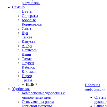
регуляторы
Семена
Цветы
Сидераты
Бобовые
Корнеплоды
Салат
Лук
Тыква
Капуста
Арбуз
Патиссон
Дыня
Томат
Огурец
Кабачок
Баклажан
Перец
Травы
+ ЕЩЕ 7
Полезная
Удобрения
информация
Комплексные удобрения с
микроэлементами
Статьи
Стимуляторы роста
руково
корневой системы
Справо