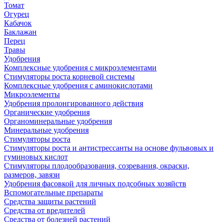
Томат
Огурец
Кабачок
Баклажан
Перец
Травы
Удобрения
Комплексные удобрения с микроэлементами
Стимуляторы роста корневой системы
Комплексные удобрения с аминокислотами
Микроэлементы
Удобрения пролонгированного действия
Органические удобрения
Органоминеральные удобрения
Минеральные удобрения
Стимуляторы роста
Стимуляторы роста и антистрессанты на основе фульвовых и
гуминовых кислот
Стимуляторы плодообразования, созревания, окраски,
размеров, завязи
Удобрения фасовкой для личных подсобных хозяйств
Вспомогательные препараты
Средства защиты растений
Средства от вредителей
Средства от болезней растений