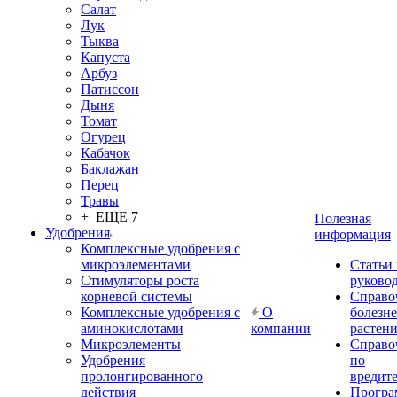
Салат
Лук
Тыква
Капуста
Арбуз
Патиссон
Дыня
Томат
Огурец
Кабачок
Баклажан
Перец
Травы
+ ЕЩЕ 7
Полезная
Удобрения
информация
Комплексные удобрения с
микроэлементами
Статьи
Стимуляторы роста
руково
корневой системы
Справо
Комплексные удобрения с
О
болезн
аминокислотами
компании
растен
Микроэлементы
Справо
Удобрения
по
пролонгированного
вредит
действия
Прогр