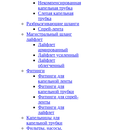
Некомпенсированная
капельная трубка
Слепая капельная
трубка
Разбрызгивающие шланги
Спрей-лента
Магистральный шланг
лайфлет
Лайфлет
армированный
Лайфлет усиленный
Лайфлет
облегченный
Фитинги
Фитинги для
капельной ленты
Фитинги для
капельной трубки
Фитинги для спрей-
ленты
Фитинги для
лайфлет
Капельницы для
капельной трубки
Фильтры, насосы,