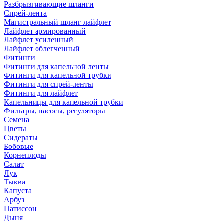
Разбрызгивающие шланги
Спрей-лента
Магистральный шланг лайфлет
Лайфлет армированный
Лайфлет усиленный
Лайфлет облегченный
Фитинги
Фитинги для капельной ленты
Фитинги для капельной трубки
Фитинги для спрей-ленты
Фитинги для лайфлет
Капельницы для капельной трубки
Фильтры, насосы, регуляторы
Семена
Цветы
Сидераты
Бобовые
Корнеплоды
Салат
Лук
Тыква
Капуста
Арбуз
Патиссон
Дыня