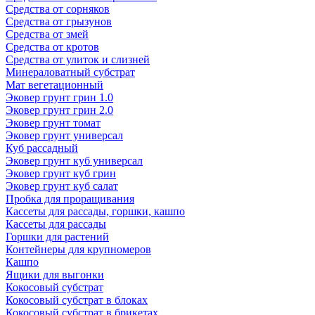
Средства от сорняков
Средства от грызунов
Средства от змей
Средства от кротов
Средства от улиток и слизней
Минераловатный субстрат
Мат вегетационный
Эковер грунт грин 1.0
Эковер грунт грин 2.0
Эковер грунт томат
Эковер грунт универсал
Куб рассадный
Эковер грунт куб универсал
Эковер грунт куб грин
Эковер грунт куб салат
Пробка для проращивания
Кассеты для рассады, горшки, кашпо
Кассеты для рассады
Горшки для растений
Контейнеры для крупномеров
Кашпо
Ящики для выгонки
Кокосовый субстрат
Кокосовый субстрат в блоках
Кокосовый субстрат в брикетах