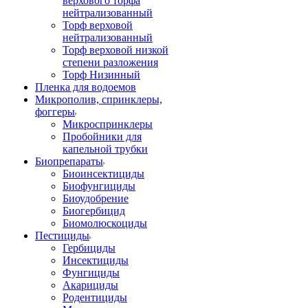
верхового торфа
нейтрализованный
Торф верховой
нейтрализованный
Торф верховой низкой
степени разложения
Торф Низинный
Пленка для водоемов
Микрополив, спринклеры,
фоггеры
Микроспринклеры
Пробойники для
капельной трубки
Биопрепараты
Биоинсектициды
Биофунгициды
Биоудобрение
Биогербицид
Биомолюскоциды
Пестициды
Гербициды
Инсектициды
Фунгициды
Акарициды
Родентициды