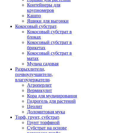
Контейнеры для
крупномеров
Кашпо
Ящики для выгонки
Кокосовый субстрат
Кокосовый субстрат в
блоках
Кокосовый субстрат в
брикетах
Кокосовый субстрат в
матах
Мульча садовая
Разрыхлители,
почвоулучшители,
влагоудержатели
Агроперлит
Вермикулит
Кора для мульчирования
Гидрогель для растений
Цеолит
Доломитовая мука
Торф, грунт, субстрат
Грунт торфяной
Субстрат на основе