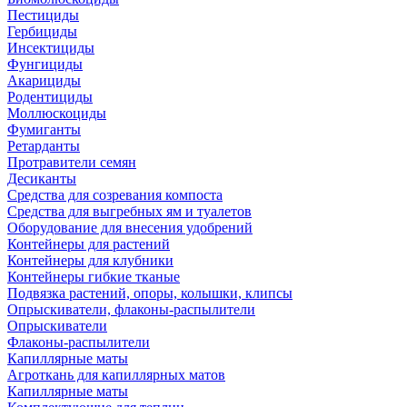
Пестициды
Гербициды
Инсектициды
Фунгициды
Акарициды
Родентициды
Моллюскоциды
Фумиганты
Ретарданты
Протравители семян
Десиканты
Средства для созревания компоста
Средства для выгребных ям и туалетов
Оборудование для внесения удобрений
Контейнеры для растений
Контейнеры для клубники
Контейнеры гибкие тканые
Подвязка растений, опоры, колышки, клипсы
Опрыскиватели, флаконы-распылители
Опрыскиватели
Флаконы-распылители
Капиллярные маты
Агроткань для капиллярных матов
Капиллярные маты