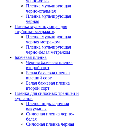
черно-белая
Пленка мульчирующая
черно-стальная
Пленка мульчирующая
черная
Пленка мульчирующая для
клубники метражом
Пленка мульчирующая
черная метражом
Пленка мульчирующая
черно-белая метражом
Бахчевая пленка
Черная бахчевая пленка
второй сорт
Белая бахчевая пленка
высший сорт
Белая бахчевая пленка
второй сорт
Пленка для силосных траншей и
курганов
Пленка подкладочная
вакуумная
Силосная пленка черно-
белая
Силосная пленка черная