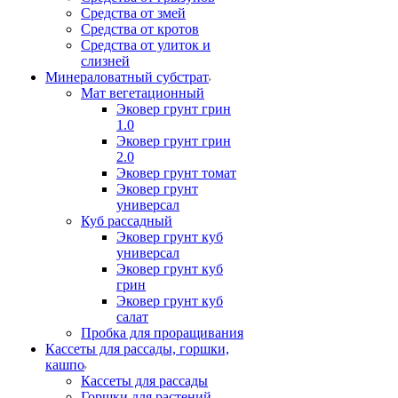
Средства от змей
Средства от кротов
Средства от улиток и
слизней
Минераловатный субстрат
Мат вегетационный
Эковер грунт грин
1.0
Эковер грунт грин
2.0
Эковер грунт томат
Эковер грунт
универсал
Куб рассадный
Эковер грунт куб
универсал
Эковер грунт куб
грин
Эковер грунт куб
салат
Пробка для проращивания
Кассеты для рассады, горшки,
кашпо
Кассеты для рассады
Горшки для растений