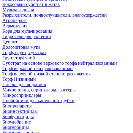
Кокосовый субстрат в матах
Мульча садовая
Разрыхлители, почвоулучшители, влагоудержатели
Агроперлит
Вермикулит
Кора для мульчирования
Гидрогель для растений
Цеолит
Доломитовая мука
Торф, грунт, субстрат
Грунт торфяной
Субстрат на основе верхового торфа нейтрализованный
Торф верховой нейтрализованный
Торф верховой низкой степени разложения
Торф Низинный
Пленка для водоемов
Микрополив, спринклеры, фоггеры
Микроспринклеры
Пробойники для капельной трубки
Биопрепараты
Биоинсектициды
Биофунгициды
Биоудобрение
Биогербицид
Биомолюскоциды