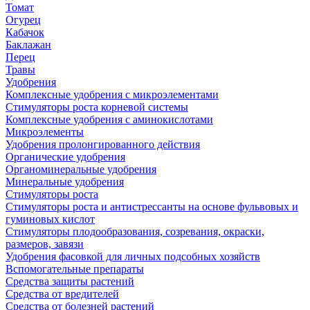
Томат
Огурец
Кабачок
Баклажан
Перец
Травы
Удобрения
Комплексные удобрения с микроэлементами
Стимуляторы роста корневой системы
Комплексные удобрения с аминокислотами
Микроэлементы
Удобрения пролонгированного действия
Органические удобрения
Органоминеральные удобрения
Минеральные удобрения
Стимуляторы роста
Стимуляторы роста и антистрессанты на основе фульвовых и
гуминовых кислот
Стимуляторы плодообразования, созревания, окраски,
размеров, завязи
Удобрения фасовкой для личных подсобных хозяйств
Вспомогательные препараты
Средства защиты растений
Средства от вредителей
Средства от болезней растений