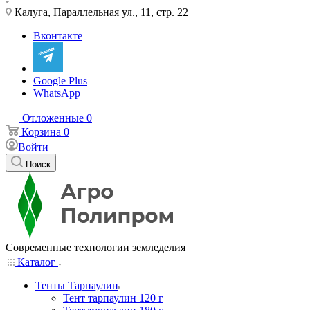
Калуга, Параллельная ул., 11, стр. 22
Вконтакте
Google Plus
WhatsApp
Отложенные
0
Корзина
0
Войти
Поиск
Современные технологии земледелия
Каталог
Тенты Тарпаулин
Тент тарпаулин 120 г