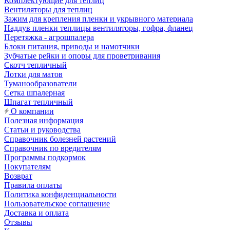
Комплектующие для теплиц
Вентиляторы для теплиц
Зажим для крепления пленки и укрывного материала
Наддув пленки теплицы вентиляторы, гофра, фланец
Перетяжка - агрошпалера
Блоки питания, приводы и намотчики
Зубчатые рейки и опоры для проветривания
Скотч тепличный
Лотки для матов
Туманообразователи
Сетка шпалерная
Шпагат тепличный
О компании
Полезная информация
Статьи и руководства
Справочник болезней растений
Справочник по вредителям
Программы подкормок
Покупателям
Возврат
Правила оплаты
Политика конфиденциальности
Пользовательское соглашение
Доставка и оплата
Отзывы