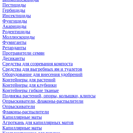
Пестициды
Гербициды
Инсектициды
Фунгициды
Акарициды
Родентициды
Моллюскоциды
Фумиганты
Ретарданты
Протравители семян
Десиканты
Средства для созревания компоста
Средства для выгребных ям и туалетов
Оборудование для внесения удобрений
Контейнеры для растений
Контейнеры для клубники
Контейнеры гибкие тканые
Подвязка растений, опоры, колышки, клипсы
Опрыскиватели, флаконы-распылители
Опрыскиватели
Флаконы-распылители
Капиллярные маты
Агроткань для капиллярных матов
Капиллярные маты