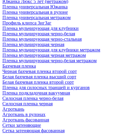
Южанка Люкс 5 лет (метражом)
Пленка универсальная Южанка
Пленка универсальная в рулоне
Пленка универсальная метражом
Профиль клипса ЗигЗаг
Пленка мульчирующая для клубники
Пленка мульчирующая черно-белая
Пленка мульчирующая черно-стальная
Пленка мульчирующая черная
Пленка мульчирующая для клубники метражом
Пленка мульчирующая черная метражом
Пленка мульчирующая черно-белая метражом
Бахчевая пленка
Черная бахчевая пленка второй сорт
Белая бахчевая пленка высший сорт
Белая бахчевая пленка второй сорт
Пленка для силосных траншей и курганов
Пленка подкладочная вакуумная
Силосная пленка черно-белая
Силосная пленка черная
Агроткань
Агроткань в рулонах
Агроткань фасованная
Сетки затеняющие
Сетка затеняющая фасованная