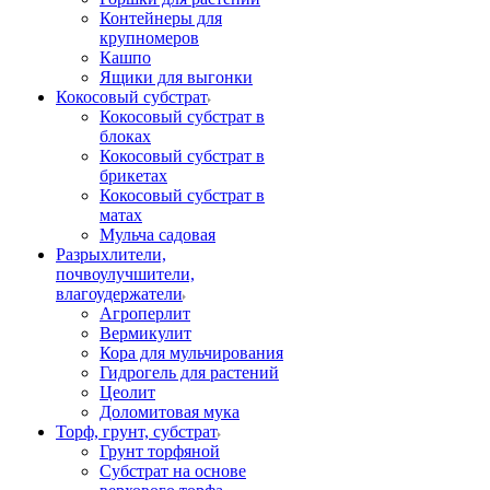
Контейнеры для
крупномеров
Кашпо
Ящики для выгонки
Кокосовый субстрат
Кокосовый субстрат в
блоках
Кокосовый субстрат в
брикетах
Кокосовый субстрат в
матах
Мульча садовая
Разрыхлители,
почвоулучшители,
влагоудержатели
Агроперлит
Вермикулит
Кора для мульчирования
Гидрогель для растений
Цеолит
Доломитовая мука
Торф, грунт, субстрат
Грунт торфяной
Субстрат на основе