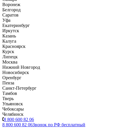
Воронеж
Белгород
Саратов
Уфа
Екатеринбург
Иркутск
Казань
Калуга
Красноярск
Курск
Липецк
Москва
Нижний Новгород
Новосибирск
Оренбург
Пенза
Санкт-Петербург
Тамбов
Тверь
Ульяновск
Чебоксары
Челябинск
8 800 600 82 06
8 800 600 82 06
Звонок по РФ бесплатный