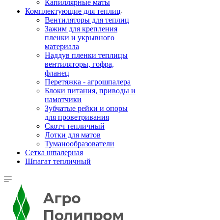
Капиллярные маты
Комплектующие для теплиц
Вентиляторы для теплиц
Зажим для крепления
пленки и укрывного
материала
Наддув пленки теплицы
вентиляторы, гофра,
фланец
Перетяжка - агрошпалера
Блоки питания, приводы и
намотчики
Зубчатые рейки и опоры
для проветривания
Скотч тепличный
Лотки для матов
Туманообразователи
Сетка шпалерная
Шпагат тепличный