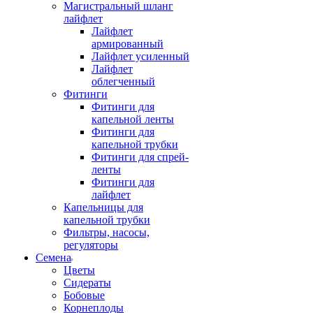
Магистральный шланг
лайфлет
Лайфлет
армированный
Лайфлет усиленный
Лайфлет
облегченный
Фитинги
Фитинги для
капельной ленты
Фитинги для
капельной трубки
Фитинги для спрей-
ленты
Фитинги для
лайфлет
Капельницы для
капельной трубки
Фильтры, насосы,
регуляторы
Семена
Цветы
Сидераты
Бобовые
Корнеплоды