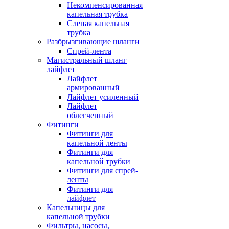
Некомпенсированная
капельная трубка
Слепая капельная
трубка
Разбрызгивающие шланги
Спрей-лента
Магистральный шланг
лайфлет
Лайфлет
армированный
Лайфлет усиленный
Лайфлет
облегченный
Фитинги
Фитинги для
капельной ленты
Фитинги для
капельной трубки
Фитинги для спрей-
ленты
Фитинги для
лайфлет
Капельницы для
капельной трубки
Фильтры, насосы,