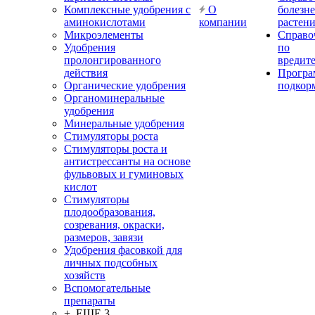
Комплексные удобрения с
О
болезн
аминокислотами
компании
растен
Микроэлементы
Справо
Удобрения
по
пролонгированного
вредит
действия
Прогр
Органические удобрения
подкор
Органоминеральные
удобрения
Минеральные удобрения
Стимуляторы роста
Стимуляторы роста и
антистрессанты на основе
фульвовых и гуминовых
кислот
Стимуляторы
плодообразования,
созревания, окраски,
размеров, завязи
Удобрения фасовкой для
личных подсобных
хозяйств
Вспомогательные
препараты
+ ЕЩЕ 3