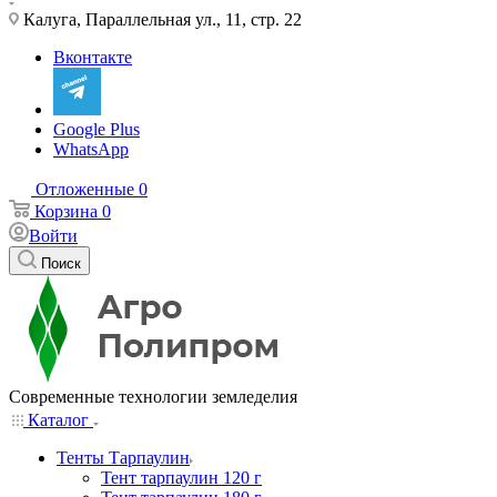
Калуга, Параллельная ул., 11, стр. 22
Вконтакте
Google Plus
WhatsApp
Отложенные
0
Корзина
0
Войти
Поиск
Современные технологии земледелия
Каталог
Тенты Тарпаулин
Тент тарпаулин 120 г