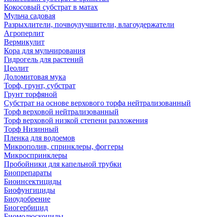
Кокосовый субстрат в матах
Мульча садовая
Разрыхлители, почвоулучшители, влагоудержатели
Агроперлит
Вермикулит
Кора для мульчирования
Гидрогель для растений
Цеолит
Доломитовая мука
Торф, грунт, субстрат
Грунт торфяной
Субстрат на основе верхового торфа нейтрализованный
Торф верховой нейтрализованный
Торф верховой низкой степени разложения
Торф Низинный
Пленка для водоемов
Микрополив, спринклеры, фоггеры
Микроспринклеры
Пробойники для капельной трубки
Биопрепараты
Биоинсектициды
Биофунгициды
Биоудобрение
Биогербицид
Биомолюскоциды