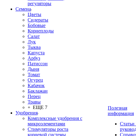
регуляторы
Семена
Цветы
Сидераты
Бобовые
Корнеплоды
Салат
Лук
Тыква
Капуста
Арбуз
Патиссон
Дыня
Томат
Огурец
Кабачок
Баклажан
Перец
Травы
+ ЕЩЕ 7
Полезная
Удобрения
информация
Комплексные удобрения с
микроэлементами
Статьи
Стимуляторы роста
руково
корневой системы
Справо