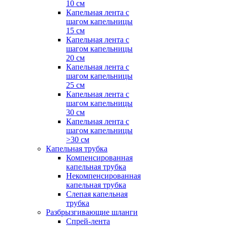
10 см
Капельная лента с
шагом капельницы
15 см
Капельная лента с
шагом капельницы
20 см
Капельная лента с
шагом капельницы
25 см
Капельная лента с
шагом капельницы
30 см
Капельная лента с
шагом капельницы
>30 см
Капельная трубка
Компенсированная
капельная трубка
Некомпенсированная
капельная трубка
Слепая капельная
трубка
Разбрызгивающие шланги
Спрей-лента