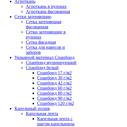
Агроткань
Агроткань в рулонах
Агроткань фасованная
Сетки затеняющие
Сетка затеняющая
фасованная
Сетки затеняющие в
рулонах
Сетка фасадная
Сетка для навесов и
заборов
Укрывной материал Спанбонд
Спанбонд мульчирующий
Спанбонд белый
Спанбонд 17 г/м2
Спанбонд 30 г/м2
Спанбонд 42 г/м2
Спанбонд 60 г/м2
Спанбонд 80 г/м2
Спанбонд 90 г/м2
Спанбонд 120 г/м2
Капельный полив
Капельная лента
Капельная лента с
шагом капельницы