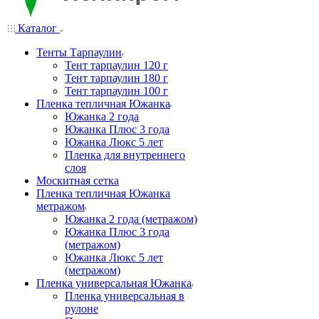
Каталог
Тенты Тарпаулин
Тент тарпаулин 120 г
Тент тарпаулин 180 г
Тент тарпаулин 100 г
Пленка тепличная Южанка
Южанка 2 года
Южанка Плюс 3 года
Южанка Люкс 5 лет
Пленка для внутреннего
слоя
Москитная сетка
Пленка тепличная Южанка
метражом
Южанка 2 года (метражом)
Южанка Плюс 3 года
(метражом)
Южанка Люкс 5 лет
(метражом)
Пленка универсальная Южанка
Пленка универсальная в
рулоне