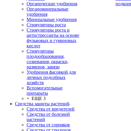
Органические удобрения
подкор
Органоминеральные
удобрения
Минеральные удобрения
Стимуляторы роста
Стимуляторы роста и
антистрессанты на основе
фульвовых и гуминовых
кислот
Стимуляторы
плодообразования,
созревания, окраски,
размеров, завязи
Удобрения фасовкой для
личных подсобных
хозяйств
Вспомогательные
препараты
+ ЕЩЕ 3
Средства защиты растений
Средства от вредителей
Средства от болезней
растений
Средства от сорняков
Средства от грызунов