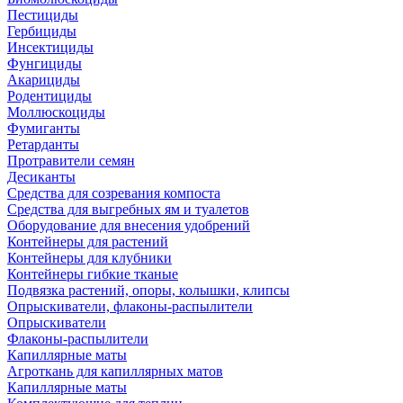
Пестициды
Гербициды
Инсектициды
Фунгициды
Акарициды
Родентициды
Моллюскоциды
Фумиганты
Ретарданты
Протравители семян
Десиканты
Средства для созревания компоста
Средства для выгребных ям и туалетов
Оборудование для внесения удобрений
Контейнеры для растений
Контейнеры для клубники
Контейнеры гибкие тканые
Подвязка растений, опоры, колышки, клипсы
Опрыскиватели, флаконы-распылители
Опрыскиватели
Флаконы-распылители
Капиллярные маты
Агроткань для капиллярных матов
Капиллярные маты