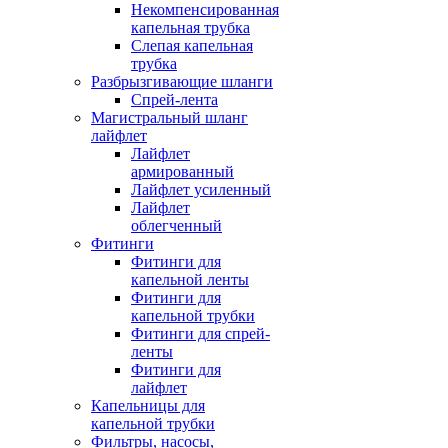
Некомпенсированная
капельная трубка
Слепая капельная
трубка
Разбрызгивающие шланги
Спрей-лента
Магистральный шланг
лайфлет
Лайфлет
армированный
Лайфлет усиленный
Лайфлет
облегченный
Фитинги
Фитинги для
капельной ленты
Фитинги для
капельной трубки
Фитинги для спрей-
ленты
Фитинги для
лайфлет
Капельницы для
капельной трубки
Фильтры, насосы,