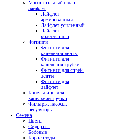
Магистральный шланг
лайфлет
Лайфлет
армированный
Лайфлет усиленный
Лайфлет
облегченный
Фитинги
Фитинги для
капельной ленты
Фитинги для
капельной трубки
Фитинги для спрей-
ленты
Фитинги для
лайфлет
Капельницы для
капельной трубки
Фильтры, насосы,
регуляторы
Семена
Цветы
Сидераты
Бобовые
Корнеплоды