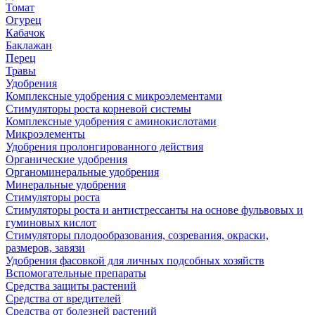
Томат
Огурец
Кабачок
Баклажан
Перец
Травы
Удобрения
Комплексные удобрения с микроэлементами
Стимуляторы роста корневой системы
Комплексные удобрения с аминокислотами
Микроэлементы
Удобрения пролонгированного действия
Органические удобрения
Органоминеральные удобрения
Минеральные удобрения
Стимуляторы роста
Стимуляторы роста и антистрессанты на основе фульвовых и
гуминовых кислот
Стимуляторы плодообразования, созревания, окраски,
размеров, завязи
Удобрения фасовкой для личных подсобных хозяйств
Вспомогательные препараты
Средства защиты растений
Средства от вредителей
Средства от болезней растений