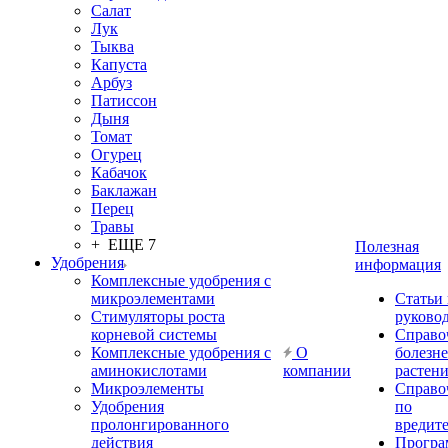
Салат
Лук
Тыква
Капуста
Арбуз
Патиссон
Дыня
Томат
Огурец
Кабачок
Баклажан
Перец
Травы
+ ЕЩЕ 7
Полезная
Удобрения
информация
Комплексные удобрения с
микроэлементами
Статьи
Стимуляторы роста
руково
корневой системы
Справо
Комплексные удобрения с
О
болезн
аминокислотами
компании
растен
Микроэлементы
Справо
Удобрения
по
пролонгированного
вредит
действия
Прогр