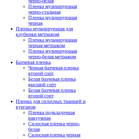
черно-белая
Пленка мульчирующая
черно-стальная
Пленка мульчирующая
черная
Пленка мульчирующая для
клубники метражом
Пленка мульчирующая
черная метражом
Пленка мульчирующая
черно-белая метражом
Бахчевая пленка
Черная бахчевая пленка
второй сорт
Белая бахчевая пленка
высший сорт
Белая бахчевая пленка
второй сорт
Пленка для силосных траншей и
курганов
Пленка подкладочная
вакуумная
Силосная пленка черно-
белая
Силосная пленка черная