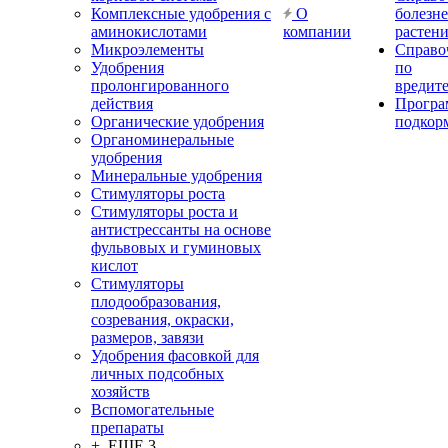
Комплексные удобрения с
О
болезн
аминокислотами
компании
растен
Микроэлементы
Справо
Удобрения
по
пролонгированного
вредит
действия
Прогр
Органические удобрения
подкор
Органоминеральные
удобрения
Минеральные удобрения
Стимуляторы роста
Стимуляторы роста и
антистрессанты на основе
фульвовых и гуминовых
кислот
Стимуляторы
плодообразования,
созревания, окраски,
размеров, завязи
Удобрения фасовкой для
личных подсобных
хозяйств
Вспомогательные
препараты
+ ЕЩЕ 3