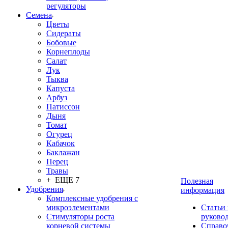
регуляторы
Семена
Цветы
Сидераты
Бобовые
Корнеплоды
Салат
Лук
Тыква
Капуста
Арбуз
Патиссон
Дыня
Томат
Огурец
Кабачок
Баклажан
Перец
Травы
+ ЕЩЕ 7
Полезная
Удобрения
информация
Комплексные удобрения с
микроэлементами
Статьи
Стимуляторы роста
руково
корневой системы
Справо