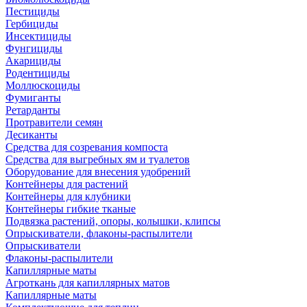
Пестициды
Гербициды
Инсектициды
Фунгициды
Акарициды
Родентициды
Моллюскоциды
Фумиганты
Ретарданты
Протравители семян
Десиканты
Средства для созревания компоста
Средства для выгребных ям и туалетов
Оборудование для внесения удобрений
Контейнеры для растений
Контейнеры для клубники
Контейнеры гибкие тканые
Подвязка растений, опоры, колышки, клипсы
Опрыскиватели, флаконы-распылители
Опрыскиватели
Флаконы-распылители
Капиллярные маты
Агроткань для капиллярных матов
Капиллярные маты