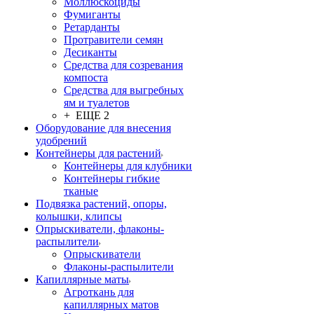
Моллюскоциды
Фумиганты
Ретарданты
Протравители семян
Десиканты
Средства для созревания
компоста
Средства для выгребных
ям и туалетов
+ ЕЩЕ 2
Оборудование для внесения
удобрений
Контейнеры для растений
Контейнеры для клубники
Контейнеры гибкие
тканые
Подвязка растений, опоры,
колышки, клипсы
Опрыскиватели, флаконы-
распылители
Опрыскиватели
Флаконы-распылители
Капиллярные маты
Агроткань для
капиллярных матов