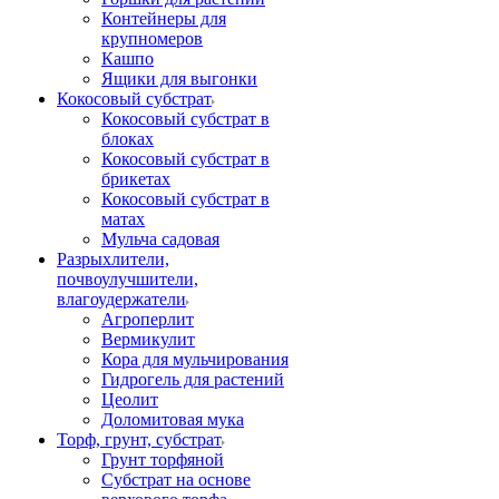
Контейнеры для
крупномеров
Кашпо
Ящики для выгонки
Кокосовый субстрат
Кокосовый субстрат в
блоках
Кокосовый субстрат в
брикетах
Кокосовый субстрат в
матах
Мульча садовая
Разрыхлители,
почвоулучшители,
влагоудержатели
Агроперлит
Вермикулит
Кора для мульчирования
Гидрогель для растений
Цеолит
Доломитовая мука
Торф, грунт, субстрат
Грунт торфяной
Субстрат на основе