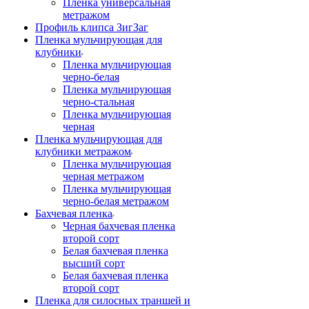
Пленка универсальная
метражом
Профиль клипса ЗигЗаг
Пленка мульчирующая для
клубники
Пленка мульчирующая
черно-белая
Пленка мульчирующая
черно-стальная
Пленка мульчирующая
черная
Пленка мульчирующая для
клубники метражом
Пленка мульчирующая
черная метражом
Пленка мульчирующая
черно-белая метражом
Бахчевая пленка
Черная бахчевая пленка
второй сорт
Белая бахчевая пленка
высший сорт
Белая бахчевая пленка
второй сорт
Пленка для силосных траншей и