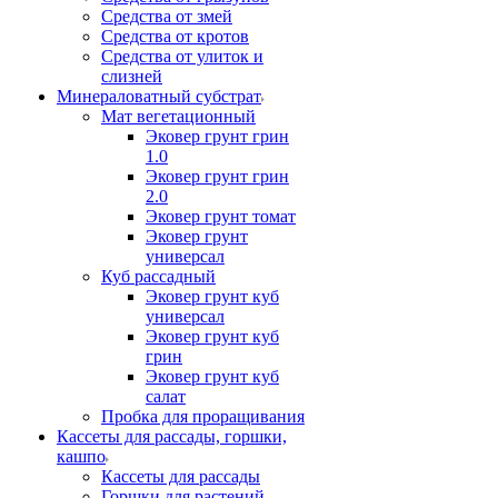
Средства от змей
Средства от кротов
Средства от улиток и
слизней
Минераловатный субстрат
Мат вегетационный
Эковер грунт грин
1.0
Эковер грунт грин
2.0
Эковер грунт томат
Эковер грунт
универсал
Куб рассадный
Эковер грунт куб
универсал
Эковер грунт куб
грин
Эковер грунт куб
салат
Пробка для проращивания
Кассеты для рассады, горшки,
кашпо
Кассеты для рассады
Горшки для растений