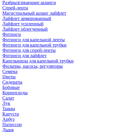
Разбрызгивающие шланги
Спрей-лента
Магистральный шланг лайфлет
Лайфлет армированный
Лайфлет усиленный
Лайфлет облегченный
Фитинги
Фитинги для капельной ленты
Фитинги для капельной трубки
Фитинги для спрей-ленты
Фитинги для лайфлет
Капельницы для капельной трубки
Фильтры, насосы, регуляторы
Семена
Цветы
Сидераты
Бобовые
Корнеплоды
Салат
Лук
Тыква
Капуста
Арбуз
Патиссон
Дыня