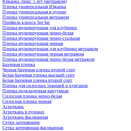
Южанка Люкс 5 лет (метражом)
Пленка универсальная Южанка
Пленка универсальная в рулоне
Пленка универсальная метражом
Профиль клипса ЗигЗаг
Пленка мульчирующая для клубники
Пленка мульчирующая черно-белая
Пленка мульчирующая черно-стальная
Пленка мульчирующая черная
Пленка мульчирующая для клубники метражом
Пленка мульчирующая черная метражом
Пленка мульчирующая черно-белая метражом
Бахчевая пленка
Черная бахчевая пленка второй сорт
Белая бахчевая пленка высший сорт
Белая бахчевая пленка второй сорт
Пленка для силосных траншей и курганов
Пленка подкладочная вакуумная
Силосная пленка черно-белая
Силосная пленка черная
Агроткань
Агроткань в рулонах
Агроткань фасованная
Сетки затеняющие
Сетка затеняющая фасованная