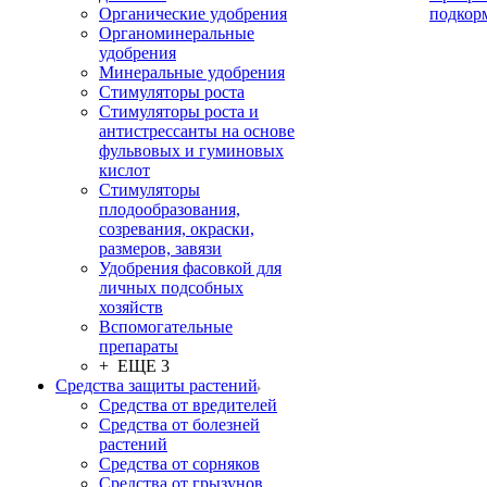
Органические удобрения
подкор
Органоминеральные
удобрения
Минеральные удобрения
Стимуляторы роста
Стимуляторы роста и
антистрессанты на основе
фульвовых и гуминовых
кислот
Стимуляторы
плодообразования,
созревания, окраски,
размеров, завязи
Удобрения фасовкой для
личных подсобных
хозяйств
Вспомогательные
препараты
+ ЕЩЕ 3
Средства защиты растений
Средства от вредителей
Средства от болезней
растений
Средства от сорняков
Средства от грызунов