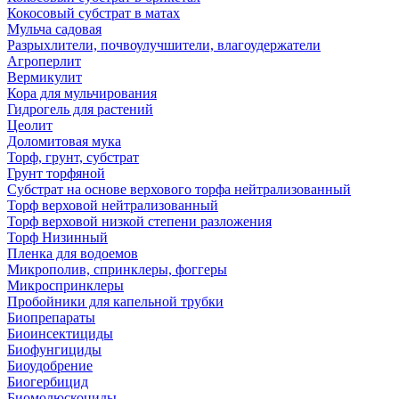
Кокосовый субстрат в матах
Мульча садовая
Разрыхлители, почвоулучшители, влагоудержатели
Агроперлит
Вермикулит
Кора для мульчирования
Гидрогель для растений
Цеолит
Доломитовая мука
Торф, грунт, субстрат
Грунт торфяной
Субстрат на основе верхового торфа нейтрализованный
Торф верховой нейтрализованный
Торф верховой низкой степени разложения
Торф Низинный
Пленка для водоемов
Микрополив, спринклеры, фоггеры
Микроспринклеры
Пробойники для капельной трубки
Биопрепараты
Биоинсектициды
Биофунгициды
Биоудобрение
Биогербицид
Биомолюскоциды