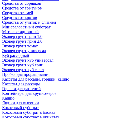
Средства от сорняков
Средства от грызунов
Средства от змей
Средства от кротов
Средства от улиток и слизней
Минераловатный субстрат
Мат вегетационный
Эковер грунт грин 1.0
Эковер грунт грин 2.0
Эковер грунт томат
Эковер грунт универсал
Куб рассадный
Эковер грунт куб универсал
Эковер грунт куб грин
Эковер грунт куб салат
Пробка для проращивания
Кассеты для рассады, горшки, кашпо
Кассеты для рассады
Горшки для растений
Контейнеры для крупномеров
Кашпо
Ящики для выгонки
Кокосовый субстрат
Кокосовый субстрат в блоках
Кокосовый субстрат в брикетах