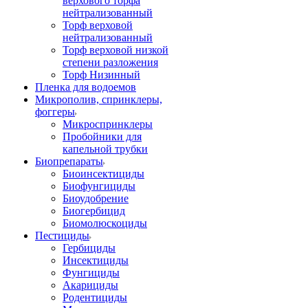
верхового торфа
нейтрализованный
Торф верховой
нейтрализованный
Торф верховой низкой
степени разложения
Торф Низинный
Пленка для водоемов
Микрополив, спринклеры,
фоггеры
Микроспринклеры
Пробойники для
капельной трубки
Биопрепараты
Биоинсектициды
Биофунгициды
Биоудобрение
Биогербицид
Биомолюскоциды
Пестициды
Гербициды
Инсектициды
Фунгициды
Акарициды
Родентициды