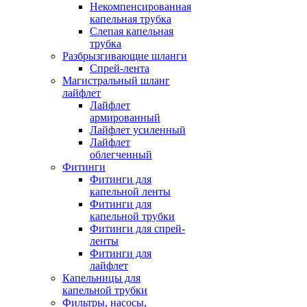
Некомпенсированная
капельная трубка
Слепая капельная
трубка
Разбрызгивающие шланги
Спрей-лента
Магистральный шланг
лайфлет
Лайфлет
армированный
Лайфлет усиленный
Лайфлет
облегченный
Фитинги
Фитинги для
капельной ленты
Фитинги для
капельной трубки
Фитинги для спрей-
ленты
Фитинги для
лайфлет
Капельницы для
капельной трубки
Фильтры, насосы,