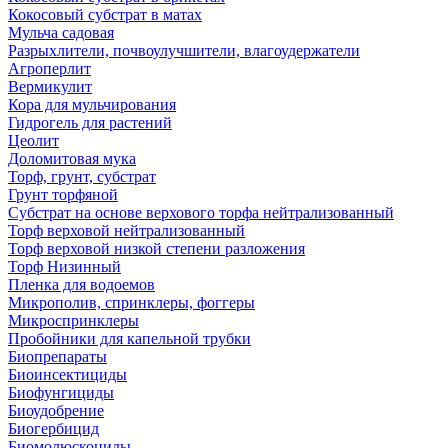
Кокосовый субстрат в матах
Мульча садовая
Разрыхлители, почвоулучшители, влагоудержатели
Агроперлит
Вермикулит
Кора для мульчирования
Гидрогель для растений
Цеолит
Доломитовая мука
Торф, грунт, субстрат
Грунт торфяной
Субстрат на основе верхового торфа нейтрализованный
Торф верховой нейтрализованный
Торф верховой низкой степени разложения
Торф Низинный
Пленка для водоемов
Микрополив, спринклеры, фоггеры
Микроспринклеры
Пробойники для капельной трубки
Биопрепараты
Биоинсектициды
Биофунгициды
Биоудобрение
Биогербицид
Биомолюскоциды