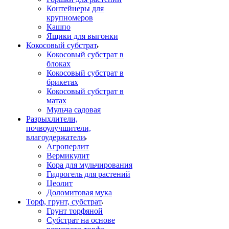
Контейнеры для
крупномеров
Кашпо
Ящики для выгонки
Кокосовый субстрат
Кокосовый субстрат в
блоках
Кокосовый субстрат в
брикетах
Кокосовый субстрат в
матах
Мульча садовая
Разрыхлители,
почвоулучшители,
влагоудержатели
Агроперлит
Вермикулит
Кора для мульчирования
Гидрогель для растений
Цеолит
Доломитовая мука
Торф, грунт, субстрат
Грунт торфяной
Субстрат на основе