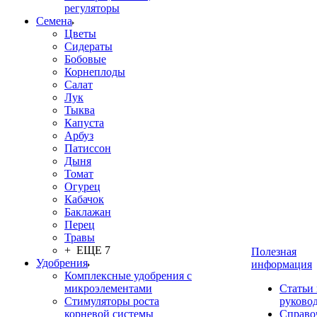
регуляторы
Семена
Цветы
Сидераты
Бобовые
Корнеплоды
Салат
Лук
Тыква
Капуста
Арбуз
Патиссон
Дыня
Томат
Огурец
Кабачок
Баклажан
Перец
Травы
+ ЕЩЕ 7
Полезная
Удобрения
информация
Комплексные удобрения с
микроэлементами
Статьи
Стимуляторы роста
руково
корневой системы
Справо