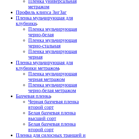
Пленка универсальная
метражом
Профиль клипса ЗигЗаг
Пленка мульчирующая для
клубники
Пленка мульчирующая
черно-белая
Пленка мульчирующая
черно-стальная
Пленка мульчирующая
черная
Пленка мульчирующая для
клубники метражом
Пленка мульчирующая
черная метражом
Пленка мульчирующая
черно-белая метражом
Бахчевая пленка
Черная бахчевая пленка
второй сорт
Белая бахчевая пленка
высший сорт
Белая бахчевая пленка
второй сорт
Пленка для силосных траншей и