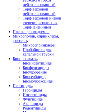
верхового торфа
нейтрализованный
Торф верховой
нейтрализованный
Торф верховой низкой
степени разложения
Торф Низинный
Пленка для водоемов
Микрополив, спринклеры,
фоггеры
Микроспринклеры
Пробойники для
капельной трубки
Биопрепараты
Биоинсектициды
Биофунгициды
Биоудобрение
Биогербицид
Биомолюскоциды
Пестициды
Гербициды
Инсектициды
Фунгициды
Акарициды
Родентициды