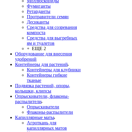
Моллюскоциды
Фумиганты
Ретарданты
Протравители семян
Десиканты
Средства для созревания
компоста
Средства для выгребных
ям и туалетов
+ ЕЩЕ 2
Оборудование для внесения
удобрений
Контейнеры для растений
Контейнеры для клубники
Контейнеры гибкие
тканые
Подвязка растений, опоры,
колышки, клипсы
Опрыскиватели, флаконы-
распылители
Опрыскиватели
Флаконы-распылители
Капиллярные маты
Агроткань для
капиллярных матов