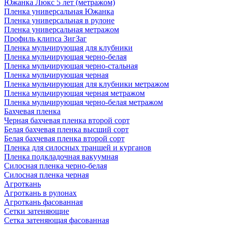
Южанка Люкс 5 лет (метражом)
Пленка универсальная Южанка
Пленка универсальная в рулоне
Пленка универсальная метражом
Профиль клипса ЗигЗаг
Пленка мульчирующая для клубники
Пленка мульчирующая черно-белая
Пленка мульчирующая черно-стальная
Пленка мульчирующая черная
Пленка мульчирующая для клубники метражом
Пленка мульчирующая черная метражом
Пленка мульчирующая черно-белая метражом
Бахчевая пленка
Черная бахчевая пленка второй сорт
Белая бахчевая пленка высший сорт
Белая бахчевая пленка второй сорт
Пленка для силосных траншей и курганов
Пленка подкладочная вакуумная
Силосная пленка черно-белая
Силосная пленка черная
Агроткань
Агроткань в рулонах
Агроткань фасованная
Сетки затеняющие
Сетка затеняющая фасованная