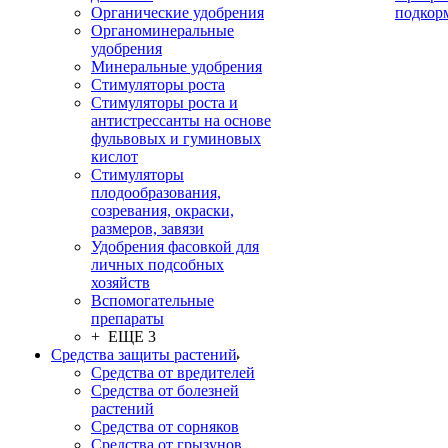
Органические удобрения
подкор
Органоминеральные
удобрения
Минеральные удобрения
Стимуляторы роста
Стимуляторы роста и
антистрессанты на основе
фульвовых и гуминовых
кислот
Стимуляторы
плодообразования,
созревания, окраски,
размеров, завязи
Удобрения фасовкой для
личных подсобных
хозяйств
Вспомогательные
препараты
+ ЕЩЕ 3
Средства защиты растений
Средства от вредителей
Средства от болезней
растений
Средства от сорняков
Средства от грызунов