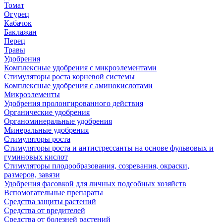
Томат
Огурец
Кабачок
Баклажан
Перец
Травы
Удобрения
Комплексные удобрения с микроэлементами
Стимуляторы роста корневой системы
Комплексные удобрения с аминокислотами
Микроэлементы
Удобрения пролонгированного действия
Органические удобрения
Органоминеральные удобрения
Минеральные удобрения
Стимуляторы роста
Стимуляторы роста и антистрессанты на основе фульвовых и
гуминовых кислот
Стимуляторы плодообразования, созревания, окраски,
размеров, завязи
Удобрения фасовкой для личных подсобных хозяйств
Вспомогательные препараты
Средства защиты растений
Средства от вредителей
Средства от болезней растений