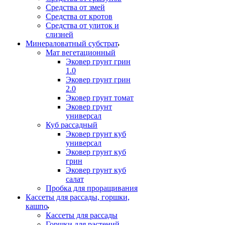
Средства от змей
Средства от кротов
Средства от улиток и
слизней
Минераловатный субстрат
Мат вегетационный
Эковер грунт грин
1.0
Эковер грунт грин
2.0
Эковер грунт томат
Эковер грунт
универсал
Куб рассадный
Эковер грунт куб
универсал
Эковер грунт куб
грин
Эковер грунт куб
салат
Пробка для проращивания
Кассеты для рассады, горшки,
кашпо
Кассеты для рассады
Горшки для растений