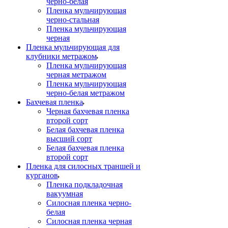
черно-белая
Пленка мульчирующая
черно-стальная
Пленка мульчирующая
черная
Пленка мульчирующая для
клубники метражом
Пленка мульчирующая
черная метражом
Пленка мульчирующая
черно-белая метражом
Бахчевая пленка
Черная бахчевая пленка
второй сорт
Белая бахчевая пленка
высший сорт
Белая бахчевая пленка
второй сорт
Пленка для силосных траншей и
курганов
Пленка подкладочная
вакуумная
Силосная пленка черно-
белая
Силосная пленка черная