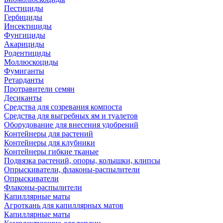
Пестициды
Гербициды
Инсектициды
Фунгициды
Акарициды
Родентициды
Моллюскоциды
Фумиганты
Ретарданты
Протравители семян
Десиканты
Средства для созревания компоста
Средства для выгребных ям и туалетов
Оборудование для внесения удобрений
Контейнеры для растений
Контейнеры для клубники
Контейнеры гибкие тканые
Подвязка растений, опоры, колышки, клипсы
Опрыскиватели, флаконы-распылители
Опрыскиватели
Флаконы-распылители
Капиллярные маты
Агроткань для капиллярных матов
Капиллярные маты