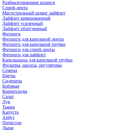
Разбрызгивающие шланги
Спрей-лента
Магистральный шланг лайфлет
Лайфлет армированный
Лайфлет усиленный
Лайфлет облегченный
Фитинги
Фитинги для капельной ленты
Фитинги для капельной трубки
Фитинги для спрей-ленты
Фитинги для лайфлет
Капельницы для капельной трубки
Фильтры, насосы, регуляторы
Семена
Цветы
Сидераты
Бобовые
Корнеплоды
Салат
Лук
Тыква
Капуста
Арбуз
Патиссон
Дыня