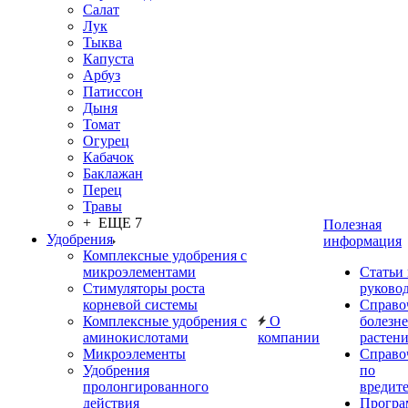
Салат
Лук
Тыква
Капуста
Арбуз
Патиссон
Дыня
Томат
Огурец
Кабачок
Баклажан
Перец
Травы
+ ЕЩЕ 7
Полезная
Удобрения
информация
Комплексные удобрения с
микроэлементами
Статьи
Стимуляторы роста
руково
корневой системы
Справо
Комплексные удобрения с
О
болезн
аминокислотами
компании
растен
Микроэлементы
Справо
Удобрения
по
пролонгированного
вредит
действия
Прогр