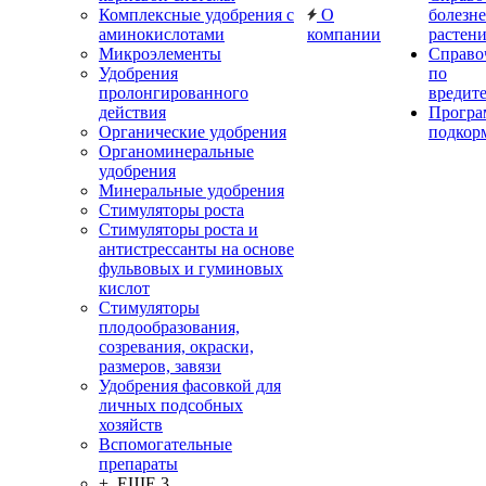
Комплексные удобрения с
О
болезн
аминокислотами
компании
растен
Микроэлементы
Справо
Удобрения
по
пролонгированного
вредит
действия
Прогр
Органические удобрения
подкор
Органоминеральные
удобрения
Минеральные удобрения
Стимуляторы роста
Стимуляторы роста и
антистрессанты на основе
фульвовых и гуминовых
кислот
Стимуляторы
плодообразования,
созревания, окраски,
размеров, завязи
Удобрения фасовкой для
личных подсобных
хозяйств
Вспомогательные
препараты
+ ЕЩЕ 3