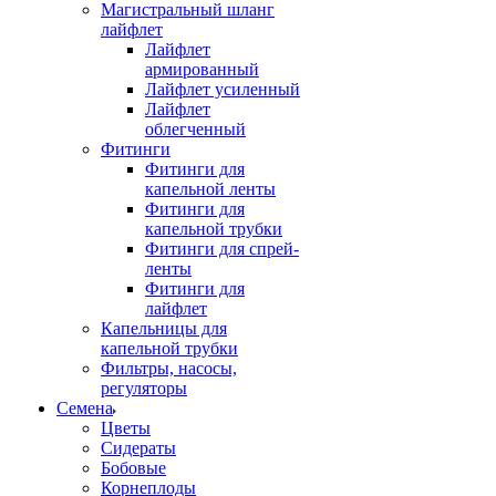
Магистральный шланг
лайфлет
Лайфлет
армированный
Лайфлет усиленный
Лайфлет
облегченный
Фитинги
Фитинги для
капельной ленты
Фитинги для
капельной трубки
Фитинги для спрей-
ленты
Фитинги для
лайфлет
Капельницы для
капельной трубки
Фильтры, насосы,
регуляторы
Семена
Цветы
Сидераты
Бобовые
Корнеплоды