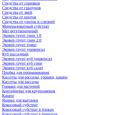
Средства от сорняков
Средства от грызунов
Средства от змей
Средства от кротов
Средства от улиток и слизней
Минераловатный субстрат
Мат вегетационный
Эковер грунт грин 1.0
Эковер грунт грин 2.0
Эковер грунт томат
Эковер грунт универсал
Куб рассадный
Эковер грунт куб универсал
Эковер грунт куб грин
Эковер грунт куб салат
Пробка для проращивания
Кассеты для рассады, горшки, кашпо
Кассеты для рассады
Горшки для растений
Контейнеры для крупномеров
Кашпо
Ящики для выгонки
Кокосовый субстрат
Кокосовый субстрат в блоках
Кокосовый субстрат в брикетах