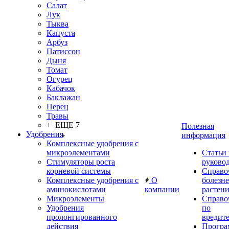
Салат
Лук
Тыква
Капуста
Арбуз
Патиссон
Дыня
Томат
Огурец
Кабачок
Баклажан
Перец
Травы
+ ЕЩЕ 7
Полезная
Удобрения
информация
Комплексные удобрения с
микроэлементами
Статьи
Стимуляторы роста
руково
корневой системы
Справо
Комплексные удобрения с
О
болезн
аминокислотами
компании
растен
Микроэлементы
Справо
Удобрения
по
пролонгированного
вредит
действия
Прогр