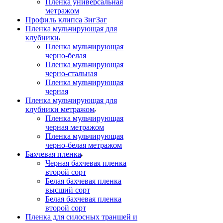
Пленка универсальная
метражом
Профиль клипса ЗигЗаг
Пленка мульчирующая для
клубники
Пленка мульчирующая
черно-белая
Пленка мульчирующая
черно-стальная
Пленка мульчирующая
черная
Пленка мульчирующая для
клубники метражом
Пленка мульчирующая
черная метражом
Пленка мульчирующая
черно-белая метражом
Бахчевая пленка
Черная бахчевая пленка
второй сорт
Белая бахчевая пленка
высший сорт
Белая бахчевая пленка
второй сорт
Пленка для силосных траншей и