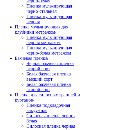
черно-белая
Пленка мульчирующая
черно-стальная
Пленка мульчирующая
черная
Пленка мульчирующая для
клубники метражом
Пленка мульчирующая
черная метражом
Пленка мульчирующая
черно-белая метражом
Бахчевая пленка
Черная бахчевая пленка
второй сорт
Белая бахчевая пленка
высший сорт
Белая бахчевая пленка
второй сорт
Пленка для силосных траншей и
курганов
Пленка подкладочная
вакуумная
Силосная пленка черно-
белая
Силосная пленка черная