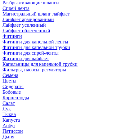
Разбрызгивающие шланги
Спрей-лента
Магистральный шланг лайфлет
Лайфлет армированный
Лайфлет усиленный
Лайфлет облегченный
Фитинги
Фитинги для капельной ленты
Фитинги для капельной трубки
Фитинги для спрей-ленты
Фитинги для лайфлет
Капельницы для капельной трубки
Фильтры, насосы, регуляторы
Семена
Цветы
Сидераты
Бобовые
Корнеплоды
Салат
Лук
Тыква
Капуста
Арбуз
Патиссон
Дыня