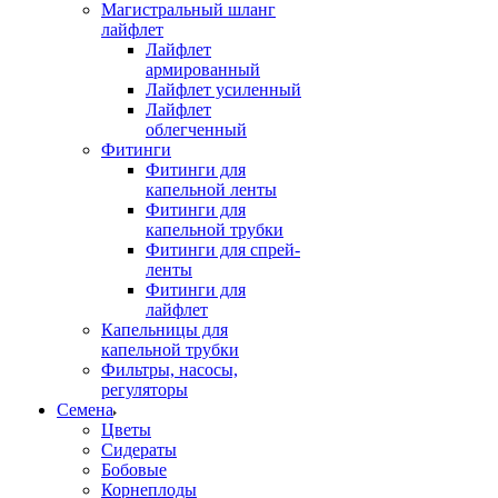
Магистральный шланг
лайфлет
Лайфлет
армированный
Лайфлет усиленный
Лайфлет
облегченный
Фитинги
Фитинги для
капельной ленты
Фитинги для
капельной трубки
Фитинги для спрей-
ленты
Фитинги для
лайфлет
Капельницы для
капельной трубки
Фильтры, насосы,
регуляторы
Семена
Цветы
Сидераты
Бобовые
Корнеплоды