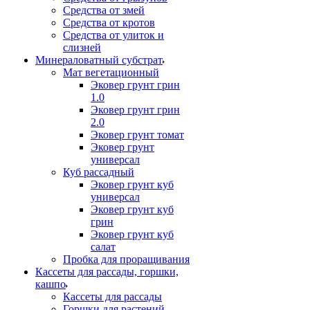
Средства от змей
Средства от кротов
Средства от улиток и
слизней
Минераловатный субстрат
Мат вегетационный
Эковер грунт грин
1.0
Эковер грунт грин
2.0
Эковер грунт томат
Эковер грунт
универсал
Куб рассадный
Эковер грунт куб
универсал
Эковер грунт куб
грин
Эковер грунт куб
салат
Пробка для проращивания
Кассеты для рассады, горшки,
кашпо
Кассеты для рассады
Горшки для растений