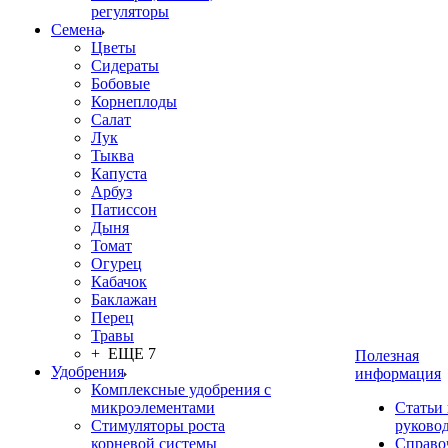
регуляторы
Семена
Цветы
Сидераты
Бобовые
Корнеплоды
Салат
Лук
Тыква
Капуста
Арбуз
Патиссон
Дыня
Томат
Огурец
Кабачок
Баклажан
Перец
Травы
+ ЕЩЕ 7
Полезная
Удобрения
информация
Комплексные удобрения с
микроэлементами
Статьи
Стимуляторы роста
руково
корневой системы
Справо