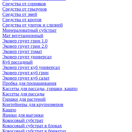
Средства от сорняков
Средства от грызунов
Средства от змей
Средства от кротов
Средства от улиток и слизней
Минераловатный субстрат
Мат вегетационный
Эковер грунт грин 1.0
Эковер грунт грин 2.0
Эковер грунт томат
Эковер грунт универсал
Куб рассадный
Эковер грунт куб универсал
Эковер грунт куб грин
Эковер грунт куб салат
Пробка для проращивания
Кассеты для рассады, горшки, кашпо
Кассеты для рассады
Горшки для растений
Контейнеры для крупномеров
Кашпо
Ящики для выгонки
Кокосовый субстрат
Кокосовый субстрат в блоках
Кокосовый субстрат в брикетах