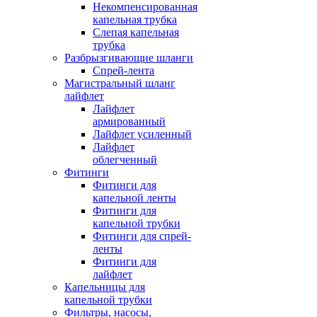
Некомпенсированная
капельная трубка
Слепая капельная
трубка
Разбрызгивающие шланги
Спрей-лента
Магистральный шланг
лайфлет
Лайфлет
армированный
Лайфлет усиленный
Лайфлет
облегченный
Фитинги
Фитинги для
капельной ленты
Фитинги для
капельной трубки
Фитинги для спрей-
ленты
Фитинги для
лайфлет
Капельницы для
капельной трубки
Фильтры, насосы,