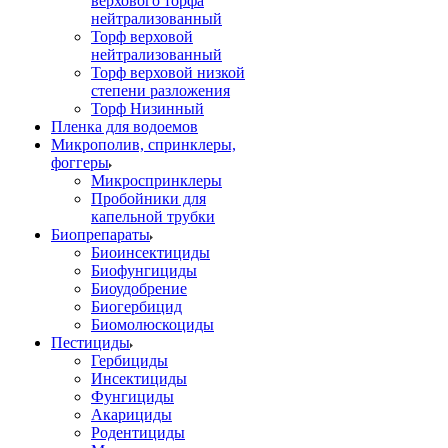
верхового торфа
нейтрализованный
Торф верховой
нейтрализованный
Торф верховой низкой
степени разложения
Торф Низинный
Пленка для водоемов
Микрополив, спринклеры,
фоггеры
Микроспринклеры
Пробойники для
капельной трубки
Биопрепараты
Биоинсектициды
Биофунгициды
Биоудобрение
Биогербицид
Биомолюскоциды
Пестициды
Гербициды
Инсектициды
Фунгициды
Акарициды
Родентициды