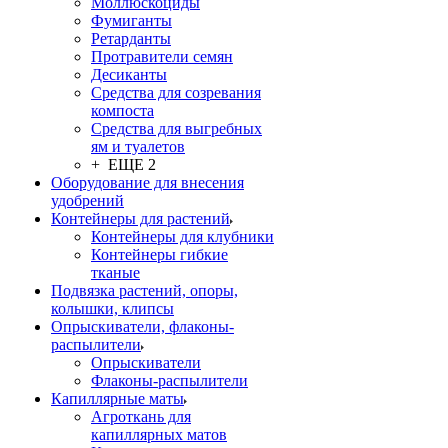
Моллюскоциды
Фумиганты
Ретарданты
Протравители семян
Десиканты
Средства для созревания
компоста
Средства для выгребных
ям и туалетов
+ ЕЩЕ 2
Оборудование для внесения
удобрений
Контейнеры для растений
Контейнеры для клубники
Контейнеры гибкие
тканые
Подвязка растений, опоры,
колышки, клипсы
Опрыскиватели, флаконы-
распылители
Опрыскиватели
Флаконы-распылители
Капиллярные маты
Агроткань для
капиллярных матов