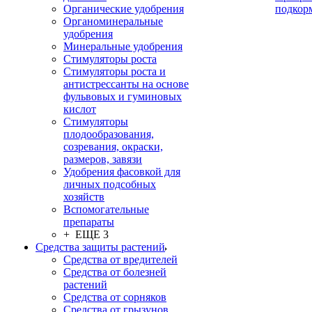
Органические удобрения
подкор
Органоминеральные
удобрения
Минеральные удобрения
Стимуляторы роста
Стимуляторы роста и
антистрессанты на основе
фульвовых и гуминовых
кислот
Стимуляторы
плодообразования,
созревания, окраски,
размеров, завязи
Удобрения фасовкой для
личных подсобных
хозяйств
Вспомогательные
препараты
+ ЕЩЕ 3
Средства защиты растений
Средства от вредителей
Средства от болезней
растений
Средства от сорняков
Средства от грызунов