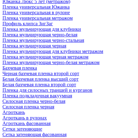
Южанка Люкс 5 лет (метражом)
Пленка универсальная Южанка
Пленка универсальная в рулоне
Пленка универсальная метражом
Профиль клипса ЗигЗаг
Пленка мульчирующая для клубники
Пленка мульчирующая черно-белая
Пленка мульчирующая черно-стальная
Пленка мульчирующая черная
Пленка мульчирующая для клубники метражом
Пленка мульчирующая черная метражом
Пленка мульчирующая черно-белая метражом
Бахчевая пленка
Черная бахчевая пленка второй сорт
Белая бахчевая пленка высший сорт
Белая бахчевая пленка второй сорт
Пленка для силосных траншей и курганов
Пленка подкладочная вакуумная
Силосная пленка черно-белая
Силосная пленка черная
Агроткань
Агроткань в рулонах
Агроткань фасованная
Сетки затеняющие
Сетка затеняющая фасованная