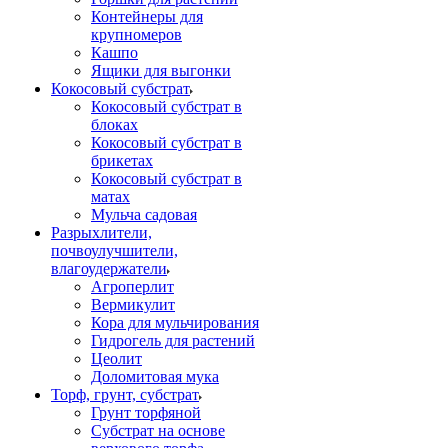
Контейнеры для
крупномеров
Кашпо
Ящики для выгонки
Кокосовый субстрат
Кокосовый субстрат в
блоках
Кокосовый субстрат в
брикетах
Кокосовый субстрат в
матах
Мульча садовая
Разрыхлители,
почвоулучшители,
влагоудержатели
Агроперлит
Вермикулит
Кора для мульчирования
Гидрогель для растений
Цеолит
Доломитовая мука
Торф, грунт, субстрат
Грунт торфяной
Субстрат на основе