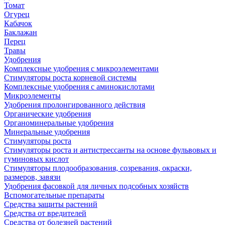
Томат
Огурец
Кабачок
Баклажан
Перец
Травы
Удобрения
Комплексные удобрения с микроэлементами
Стимуляторы роста корневой системы
Комплексные удобрения с аминокислотами
Микроэлементы
Удобрения пролонгированного действия
Органические удобрения
Органоминеральные удобрения
Минеральные удобрения
Стимуляторы роста
Стимуляторы роста и антистрессанты на основе фульвовых и
гуминовых кислот
Стимуляторы плодообразования, созревания, окраски,
размеров, завязи
Удобрения фасовкой для личных подсобных хозяйств
Вспомогательные препараты
Средства защиты растений
Средства от вредителей
Средства от болезней растений