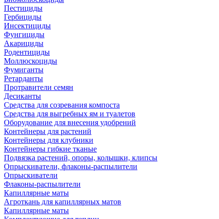
Пестициды
Гербициды
Инсектициды
Фунгициды
Акарициды
Родентициды
Моллюскоциды
Фумиганты
Ретарданты
Протравители семян
Десиканты
Средства для созревания компоста
Средства для выгребных ям и туалетов
Оборудование для внесения удобрений
Контейнеры для растений
Контейнеры для клубники
Контейнеры гибкие тканые
Подвязка растений, опоры, колышки, клипсы
Опрыскиватели, флаконы-распылители
Опрыскиватели
Флаконы-распылители
Капиллярные маты
Агроткань для капиллярных матов
Капиллярные маты