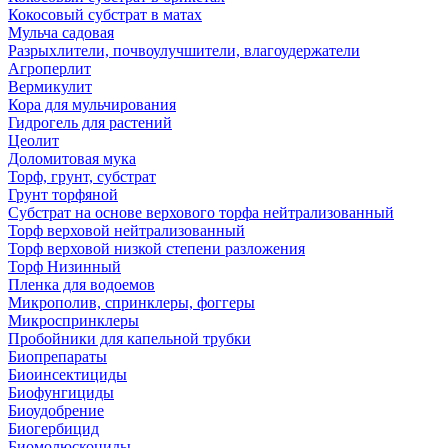
Кокосовый субстрат в матах
Мульча садовая
Разрыхлители, почвоулучшители, влагоудержатели
Агроперлит
Вермикулит
Кора для мульчирования
Гидрогель для растений
Цеолит
Доломитовая мука
Торф, грунт, субстрат
Грунт торфяной
Субстрат на основе верхового торфа нейтрализованный
Торф верховой нейтрализованный
Торф верховой низкой степени разложения
Торф Низинный
Пленка для водоемов
Микрополив, спринклеры, фоггеры
Микроспринклеры
Пробойники для капельной трубки
Биопрепараты
Биоинсектициды
Биофунгициды
Биоудобрение
Биогербицид
Биомолюскоциды