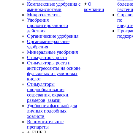
Комплексные удобрения с
О
болезн
аминокислотами
компании
растен
Микроэлементы
Справо
Удобрения
по
пролонгированного
вредит
действия
Прогр
Органические удобрения
подкор
Органоминеральные
удобрения
Минеральные удобрения
Стимуляторы роста
Стимуляторы роста и
антистрессанты на основе
фульвовых и гуминовых
кислот
Стимуляторы
плодообразования,
созревания, окраски,
размеров, завязи
Удобрения фасовкой для
личных подсобных
хозяйств
Вспомогательные
препараты
+ ЕЩЕ 3